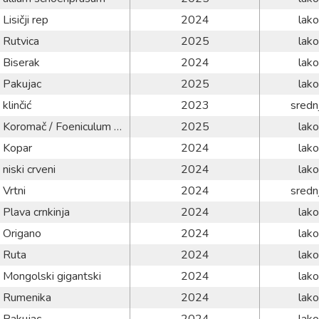
Lisičji rep
2024
lako
Rutvica
2025
lako
Biserak
2024
lako
Pakujac
2025
lako
klinčić
2023
sredn
Koromač / Foeniculum vulgare
2025
lako
Kopar
2024
lako
niski crveni
2024
lako
Vrtni
2024
sredn
Plava crnkinja
2024
lako
Origano
2024
lako
Ruta
2024
lako
Mongolski gigantski
2024
lako
Rumenika
2024
lako