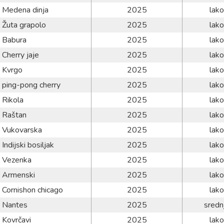
Medena dinja
2025
lako
Žuta grapolo
2025
lako
Babura
2025
lako
Cherry jaje
2025
lako
Kvrgo
2025
lako
ping-pong cherry
2025
lako
Rikola
2025
lako
Raštan
2025
lako
Vukovarska
2025
lako
Indijski bosiljak
2025
lako
Vezenka
2025
lako
Armenski
2025
lako
Cornishon chicago
2025
lako
Nantes
2025
sredn
Kovrčavi
2025
lako