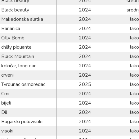
Black beauty
2024
sredn
Black beauty
2024
sredn
Makedonska slatka
2024
lako
Bananica
2024
lako
Cilly Bomb
2024
lako
chilly piquante
2024
lako
Black Mountain
2024
lako
kokičar, long ear
2024
lako
crveni
2024
lako
Tvrdunac osmoredac
2025
lako
Crni
2024
lako
bijeli
2024
lako
Dil
2024
lako
Bugarski poluvisoki
2024
lako
visoki
2024
lako