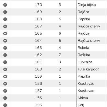
+
170
3
Dinja bijela
+
169
2
Rajčica
+
168
5
Paprika
+
167
4
Rajčica cherry
+
165
6
Rajčica
+
164
5
Rajčica cherry
+
163
4
Rukola
+
162
7
Raštika
+
161
3
Lubenica
+
160
2
Tulsi karpoor
+
159
1
Paprika
+
158
1
Krastavac
+
157
1
Krastavac
+
156
1
Mrkva
+
155
1
Kelj