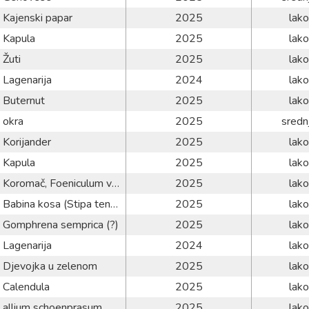
Kajenski papar
2025
lako
Kapula
2025
lako
Žuti
2025
lako
Lagenarija
2024
lako
Buternut
2025
lako
okra
2025
sredn
Korijander
2025
lako
Kapula
2025
lako
Koromač, Foeniculum vulgaris
2025
lako
Babina kosa (Stipa tenuissima)
2025
lako
Gomphrena semprica (?)
2025
lako
Lagenarija
2024
lako
Djevojka u zelenom
2025
lako
Calendula
2025
lako
allium schoenprasum
2025
lako