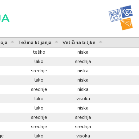
JA
goja
Težina klijanja
Veličina biljke
teško
niska
lako
srednja
srednje
niska
lako
niska
srednje
niska
lako
visoka
lako
niska
srednje
srednja
srednje
srednja
je
lako
visoka