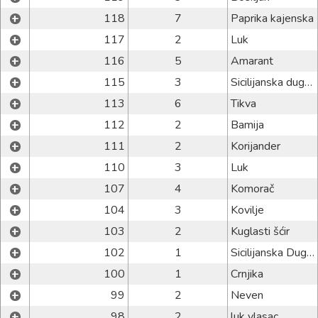
+
118
7
Paprika kajenska
+
117
2
Luk
+
116
5
Amarant
+
115
3
Sicilijanska dugačka tikva
+
113
6
Tikva
+
112
2
Bamija
+
111
2
Korijander
+
110
3
Luk
+
107
4
Komorač
+
104
3
Kovilje
+
103
2
Kuglasti šćir
+
102
1
Sicilijanska Dugačka tikva
+
100
1
Crnjika
+
99
2
Neven
+
98
2
luk vlasac