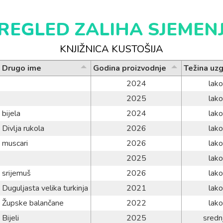
REGLED ZALIHA SJEMEN
KNJIŽNICA KUSTOŠIJA
Drugo ime
Godina proizvodnje
Težina uz
2024
lako
2025
lako
bijela
2024
lako
Divlja rukola
2026
lako
muscari
2026
lako
2025
lako
srijemuš
2026
lako
Duguljasta velika turkinja
2021
lako
Župske balančane
2022
lako
Bijeli
2025
sredn