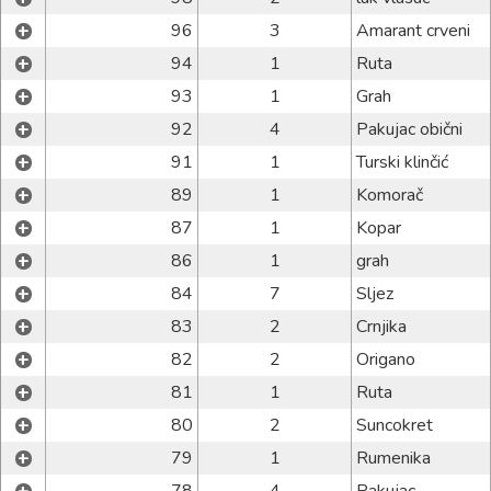
+
96
3
Amarant crveni
+
94
1
Ruta
+
93
1
Grah
+
92
4
Pakujac obični
+
91
1
Turski klinčić
+
89
1
Komorač
+
87
1
Kopar
+
86
1
grah
+
84
7
Sljez
+
83
2
Crnjika
+
82
2
Origano
+
81
1
Ruta
+
80
2
Suncokret
+
79
1
Rumenika