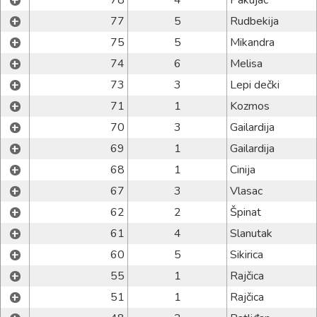
+
78
4
Pakujac
+
77
5
Rudbekija
+
75
5
Mikandra
+
74
6
Melisa
+
73
3
Lepi dečki
+
71
1
Kozmos
+
70
3
Gailardija
+
69
1
Gailardija
+
68
1
Cinija
+
67
3
Vlasac
+
62
2
Špinat
+
61
4
Slanutak
+
60
5
Sikirica
+
55
1
Rajčica
+
51
1
Rajčica