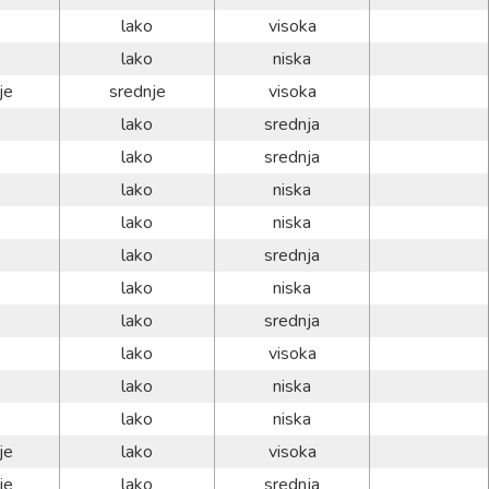
lako
visoka
lako
niska
je
srednje
visoka
lako
srednja
lako
srednja
lako
niska
lako
niska
lako
srednja
lako
niska
lako
srednja
lako
visoka
lako
niska
lako
niska
je
lako
visoka
je
lako
srednja