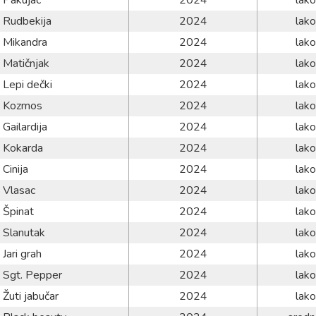
Pakujac
2024
lako
Rudbekija
2024
lako
Mikandra
2024
lako
Matičnjak
2024
lako
Lepi dečki
2024
lako
Kozmos
2024
lako
Gailardija
2024
lako
Kokarda
2024
lako
Cinija
2024
lako
Vlasac
2024
lako
Špinat
2024
lako
Slanutak
2024
lako
Jari grah
2024
lako
Sgt. Pepper
2024
lako
Žuti jabučar
2024
lako