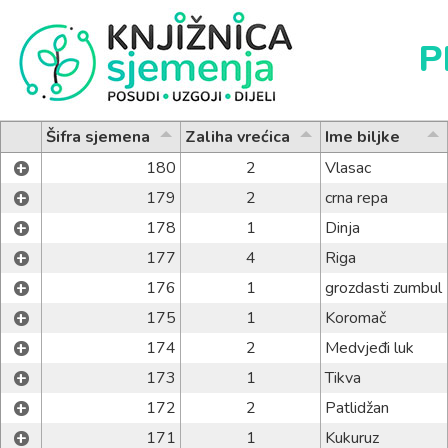
P
Šifra sjemena
Zaliha vrećica
Ime biljke
+
180
2
Vlasac
+
179
2
crna repa
+
178
1
Dinja
+
177
4
Riga
+
176
1
grozdasti zumbul
+
175
1
Koromač
+
174
2
Medvjeđi luk
+
173
1
Tikva
+
172
2
Patlidžan
+
171
1
Kukuruz