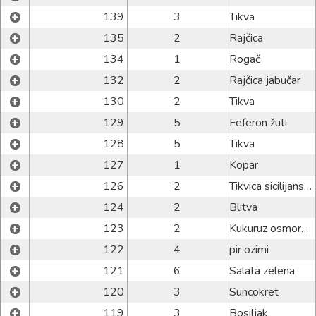
+
139
3
Tikva
+
135
2
Rajčica
+
134
1
Rogač
+
132
2
Rajčica jabučar
+
130
2
Tikva
+
129
5
Feferon žuti
+
128
5
Tikva
+
127
1
Kopar
+
126
2
Tikvica sicilijanska
+
124
2
Blitva
+
123
2
Kukuruz osmored
+
122
4
pir ozimi
+
121
6
Salata zelena
+
120
3
Suncokret
+
119
3
Bosiljak