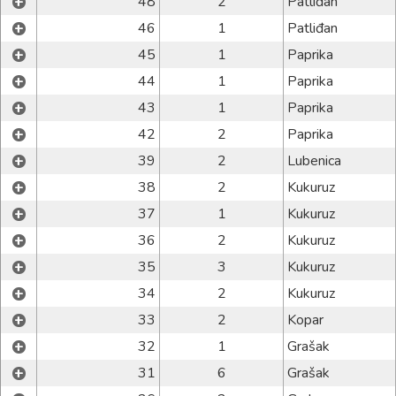
+
48
2
Patliđan
+
46
1
Patliđan
+
45
1
Paprika
+
44
1
Paprika
+
43
1
Paprika
+
42
2
Paprika
+
39
2
Lubenica
+
38
2
Kukuruz
+
37
1
Kukuruz
+
36
2
Kukuruz
+
35
3
Kukuruz
+
34
2
Kukuruz
+
33
2
Kopar
+
32
1
Grašak
+
31
6
Grašak