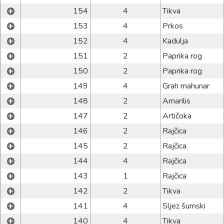
+
154
4
Tikva
+
153
4
Prkos
+
152
4
Kadulja
+
151
2
Paprika rog
+
150
2
Paprika rog
+
149
4
Grah mahunar
+
148
2
Amarilis
+
147
2
Artičoka
+
146
2
Rajčica
+
145
2
Rajčica
+
144
4
Rajčica
+
143
1
Rajčica
+
142
2
Tikva
+
141
4
Sljez šumski
+
140
4
Tikva