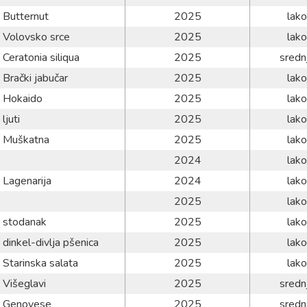
Butternut
2025
lako
Volovsko srce
2025
lako
Ceratonia siliqua
2025
sredn
Brački jabučar
2025
lako
Hokaido
2025
lako
ljuti
2025
lako
Muškatna
2025
lako
2024
lako
Lagenarija
2024
lako
2025
lako
stodanak
2025
lako
dinkel-divlja pšenica
2025
lako
Starinska salata
2025
lako
Višeglavi
2025
sredn
Genovese
2025
sredn