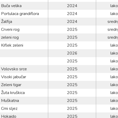
Buča velika
2024
lako
Portulaca grandiflora
2024
lako
Žalfija
2024
sredn
Crveni rog
2025
sredn
zeleni rog
2025
sredn
Kiflek zeleni
2025
lako
2026
lako
2025
lako
Volovsko srce
2025
lako
Visoki jabučar
2025
lako
Zeleni tigar
2025
lako
Žuta kruškica
2025
lako
Muškatna
2025
lako
Crni sljez
2025
lako
Hokaido
2025
lako